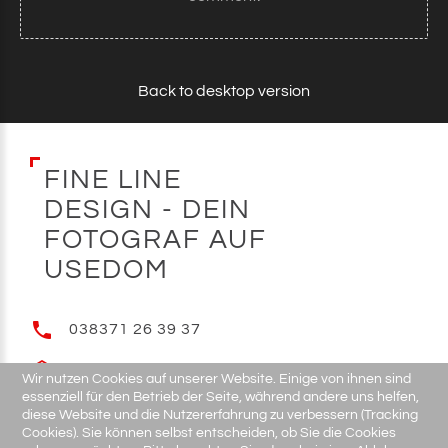
Back to desktop version
F
I
N
E
L
I
N
E
D
E
S
I
G
N
-
D
E
I
N
F
O
T
O
G
R
A
F
A
U
F
U
S
E
D
O
M
038371 26 39 37
E-MAIL
Wir nutzen Cookies auf unserer Website. Einige von ihnen sind
essenziell für den Betrieb der Seite, während andere uns helfen,
diese Website und die Nutzererfahrung zu verbessern (Tracking
Cookies). Sie können selbst entscheiden, ob Sie die Cookies