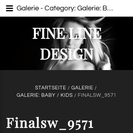
Galerie - Category: Galerie: Baby / Kids - Image: Finalsw_9571 - fine line design - Dein Fotograf auf Usedom
FINE LINE
DESIGN
STARTSEITE
GALERIE
/
/
GALERIE: BABY / KIDS
FINALSW_9571
/
Finalsw_9571