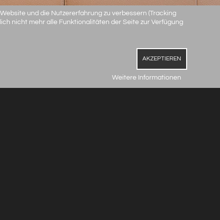
e Website und die Nutzererfahrung zu verbessern (Tracking
ch nicht mehr alle Funktionalitäten der Seite zur Verfügung
AKZEPTIEREN
Weitere Informationen
ids
ne design
der Fotografie und unsere ganz besondere Leidenschaft! Wir
r mehr als tausend Worte sprechen und genau das soll mit
rden, und jedes davon spricht auch noch seine eigene
icht nur darum Sie bestmöglich aussehen zu lassen, eine
dern auch Ihr Wesen, Ihre Persönlichkeit hervorzurufen.