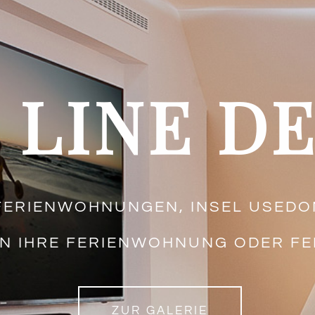
LINE
DE
FERIENWOHNUNGEN, INSEL USED
N IHRE FERIENWOHNUNG ODER FER
ZUR GALERIE