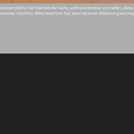
d essenziell für den Betrieb der Seite, während andere uns helfen, dies
 zulassen möchten. Bitte beachten Sie, dass bei einer Ablehnung womögli
Baby
/
K
Baby / Kids - Studio fine li
Das Portrait - die Mutter 
sind überzeugt, dass Bilde
einem Portrait erreicht we
Sprache. Hierbei geht es n
Selbstverständlichkeit, son