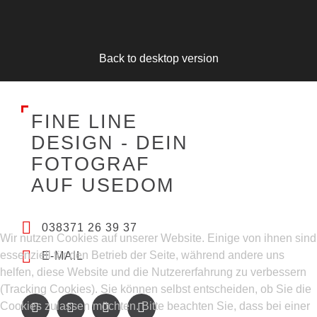
Back to desktop version
F
I
N
E
L
I
N
E
D
E
S
I
G
N
-
D
E
I
N
F
O
T
O
G
R
A
F
A
U
F
U
S
E
D
O
M
038371 26 39 37
Wir nutzen Cookies auf unserer Website. Einige von ihnen sind
essenziell für den Betrieb der Seite, während andere uns
E-MAIL
helfen, diese Website und die Nutzererfahrung zu verbessern
(Tracking Cookies). Sie können selbst entscheiden, ob Sie die
Cookies zulassen möchten. Bitte beachten Sie, dass bei einer