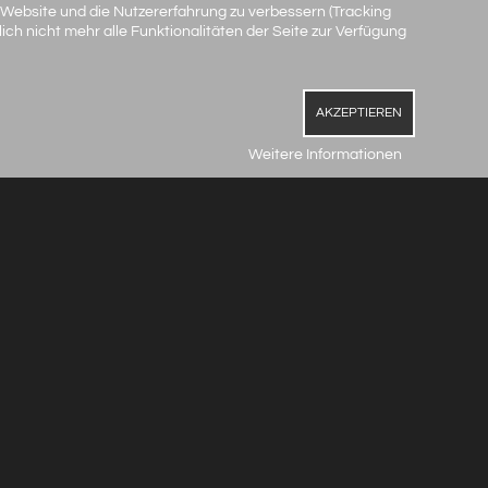
e Website und die Nutzererfahrung zu verbessern (Tracking
ch nicht mehr alle Funktionalitäten der Seite zur Verfügung
AKZEPTIEREN
Weitere Informationen
ids
ne design
der Fotografie und unsere ganz besondere Leidenschaft! Wir
r mehr als tausend Worte sprechen und genau das soll mit
rden, und jedes davon spricht auch noch seine eigene
icht nur darum Sie bestmöglich aussehen zu lassen, eine
dern auch Ihr Wesen, Ihre Persönlichkeit hervorzurufen.