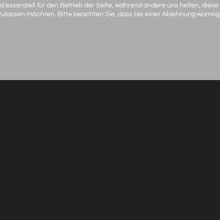
d essenziell für den Betrieb der Seite, während andere uns helfen, dies
 zulassen möchten. Bitte beachten Sie, dass bei einer Ablehnung womögli
Baby
/
K
Baby / Kids - Studio fine li
Das Portrait - die Mutter 
sind überzeugt, dass Bilde
einem Portrait erreicht we
Sprache. Hierbei geht es n
Selbstverständlichkeit, son